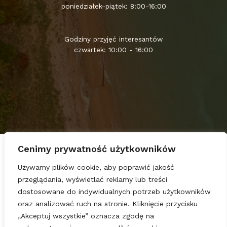
poniedziałek-piątek: 8:00-16:00
Godziny przyjęć interesantów
czwartek: 10:00 - 16:00
Cenimy prywatność użytkowników
Strona główna
Kancelaria
Używamy plików cookie, aby poprawić jakość
przeglądania, wyświetlać reklamy lub treści
Czynności
dostosowane do indywidualnych potrzeb użytkowników
Aktualności
oraz analizować ruch na stronie. Kliknięcie przycisku
Kontakt
„Akceptuj wszystkie” oznacza zgodę na