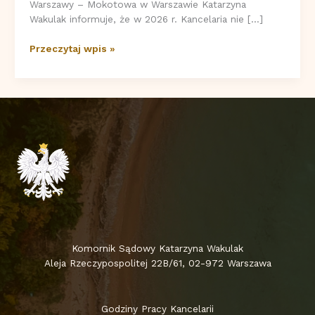
Warszawy – Mokotowa w Warszawie Katarzyna
Wakulak informuje, że w 2026 r. Kancelaria nie […]
W
Przeczytaj wpis »
2026
r.
Kancelaria
przyjmuje
sprawy
wyłącznie
z
rewiru
Komornik Sądowy Katarzyna Wakulak
Aleja Rzeczypospolitej 22B/61, 02-972 Warszawa
Godziny Pracy Kancelarii